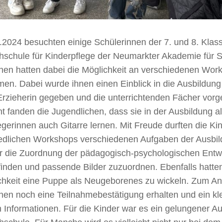
2024 besuchten einige Schülerinnen der 7. und 8. Klass
hschule für Kinderpflege der Neumarkter Akademie für S
nen hatten dabei die Möglichkeit an verschiedenen Wor
men. Dabei wurde ihnen einen Einblick in die Ausbildung
Erzieherin gegeben und die unterrichtenden Fächer vorge
nt fanden die Jugendlichen, dass sie in der Ausbildung a
egerinnen auch Gitarre lernen. Mit Freude durften die Ki
edlichen Workshops verschiedenen Aufgaben der Ausbil
 die Zuordnung der pädagogisch-psychologischen Entw
inden und passende Bilder zuzuordnen. Ebenfalls hatte
chkeit eine Puppe als Neugeborenes zu wickeln. Zum An
nen noch eine Teilnahmebestätigung erhalten und ein kl
n Informationen. Für die Kinder war es ein gelungener Aus