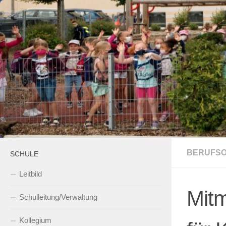
Zum Inhalt springen
BERUFSO
SCHULE
Leitbild
Mitm
Schulleitung/Verwaltung
Kollegium