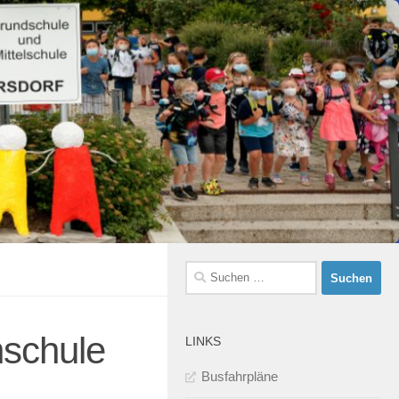
Suchen
nach:
hschule
LINKS
Busfahrpläne