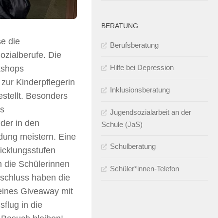
BERATUNG
e die
Berufsberatung
ozialberufe. Die
Hilfe bei Depression
kshops
 zur Kinderpflegerin
Inklusionsberatung
stellt. Besonders
ls
Jugendsozialarbeit an der
nder in den
Schule (JaS)
dung meistern. Eine
Schulberatung
icklungsstufen
n die Schülerinnen
Schüler*innen-Telefon
schluss haben die
eines Giveaway mit
flug in die