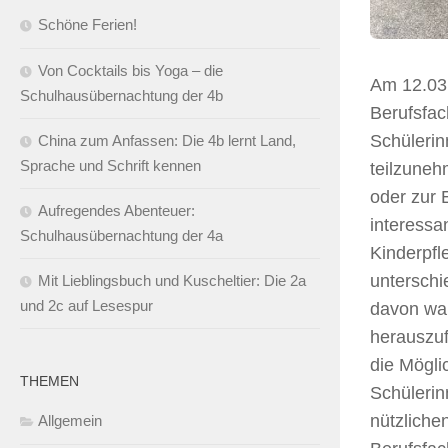
Schöne Ferien!
Von Cocktails bis Yoga – die
Am 12.03.
Schulhausübernachtung der 4b
Berufsfac
Schülerin
China zum Anfassen: Die 4b lernt Land,
Sprache und Schrift kennen
teilzuneh
oder zur 
Aufregendes Abenteuer:
interessa
Schulhausübernachtung der 4a
Kinderpfl
unterschi
Mit Lieblingsbuch und Kuscheltier: Die 2a
und 2c auf Lesespur
davon war
herauszuf
die Mögli
THEMEN
Schülerin
nützliche
Allgemein