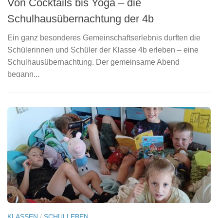
Von Cocktails bis Yoga – die
C
Schulhausübernachtung der 4b
S
d
Ein ganz besonderes Gemeinschaftserlebnis durften die
Sc
che
Schülerinnen und Schüler der Klasse 4b erleben – eine
sp
Schulhausübernachtung. Der gemeinsame Abend
ei
begann...