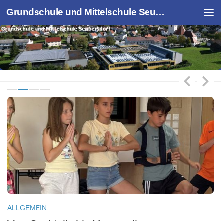
Grundschule und Mittelschule Seubersdorf
Zum Inhalt springen
ALLGEMEIN
K