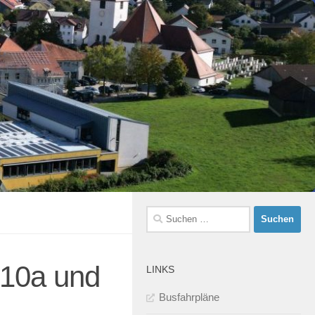
Suchen
nach:
M10a und
LINKS
Busfahrpläne