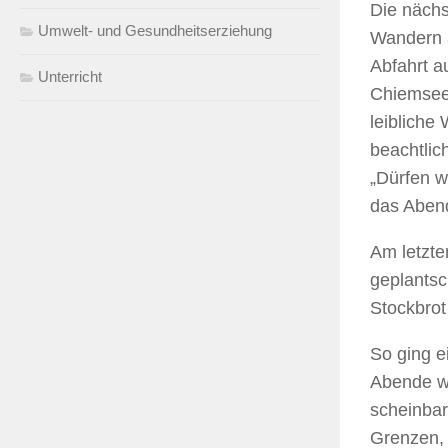
Die näch
Umwelt- und Gesundheitserziehung
Wandern 
Abfahrt a
Unterricht
Chiemsee 
leibliche
beachtlic
„Dürfen w
das Abend
Am letzte
geplantsc
Stockbrot
So ging e
Abende wa
scheinbar
Grenzen, 