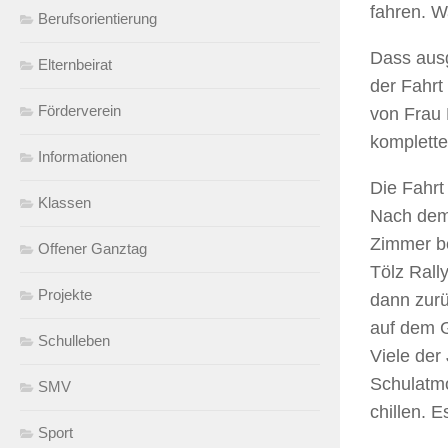
fahren. W
Berufsorientierung
Dass aus
Elternbeirat
der Fahrt
Förderverein
von Frau 
komplett
Informationen
Die Fahrt
Klassen
Nach dem 
Zimmer be
Offener Ganztag
Tölz Rall
Projekte
dann zurü
auf dem G
Schulleben
Viele der
Schulatmo
SMV
chillen.
Sport