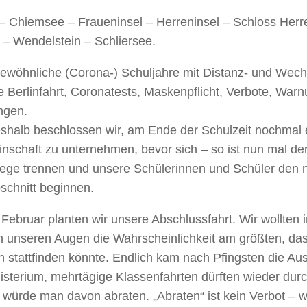
– Chiemsee – Fraueninsel – Herreninsel – Schloss Her
– Wendelstein – Schliersee.
wöhnliche (Corona-) Schuljahre mit Distanz- und Wechs
 Berlinfahrt, Coronatests, Maskenpflicht, Verbote, War
ngen.
shalb beschlossen wir, am Ende der Schulzeit nochmal
nschaft zu unternehmen, bevor sich – so ist nun mal de
ege trennen und unsere Schülerinnen und Schüler den 
chnitt beginnen.
Februar planten wir unsere Abschlussfahrt. Wir wollten 
in unseren Augen die Wahrscheinlichkeit am größten, da
ch stattfinden könnte. Endlich kam nach Pfingsten die A
isterium, mehrtägige Klassenfahrten dürften wieder dur
s würde man davon abraten. „Abraten“ ist kein Verbot – 