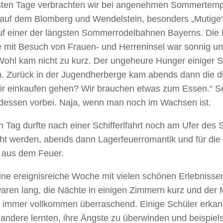
sten Tage verbrachten wir bei angenehmen Sommertemp
auf dem Blomberg und Wendelstein, besonders „Mutige
uf einer der längsten Sommerrodelbahnen Bayerns. Die 
mit Besuch von Frauen- und Herreninsel war sonnig und
 Wohl kam nicht zu kurz. Der ungeheure Hunger einiger 
h. Zurück in der Jugendherberge kam abends dann die di
ir einkaufen gehen? Wir brauchen etwas zum Essen.“ S
essen vorbei. Naja, wenn man noch im Wachsen ist.
n Tag durfte nach einer Schifferlfahrt noch am Ufer des 
ht werden, abends dann Lagerfeuerromantik und für die
 aus dem Feuer.
ine ereignisreiche Woche mit vielen schönen Erlebnisse
ren lang, die Nächte in einigen Zimmern kurz und der
 immer vollkommen überraschend. Einige Schüler erkan
andere lernten, ihre Ängste zu überwinden und beispiel