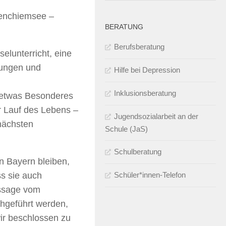
renchiemsee –
BERATUNG
Berufsberatung
elunterricht, eine
nungen und
Hilfe bei Depression
Inklusionsberatung
 etwas Besonderes
r Lauf des Lebens –
Jugendsozialarbeit an der
nächsten
Schule (JaS)
Schulberatung
in Bayern bleiben,
Schüler*innen-Telefon
ss sie auch
ussage vom
chgeführt werden,
wir beschlossen zu