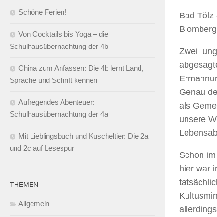
Schöne Ferien!
Bad Tölz 
Blomberg 
Von Cocktails bis Yoga – die
Schulhausübernachtung der 4b
Zwei unge
abgesagte
China zum Anfassen: Die 4b lernt Land,
Ermahnu
Sprache und Schrift kennen
Genau de
Aufregendes Abenteuer:
als Gemei
Schulhausübernachtung der 4a
unsere W
Lebensabs
Mit Lieblingsbuch und Kuscheltier: Die 2a
und 2c auf Lesespur
Schon im 
hier war 
tatsächli
THEMEN
Kultusmin
Allgemein
allerding