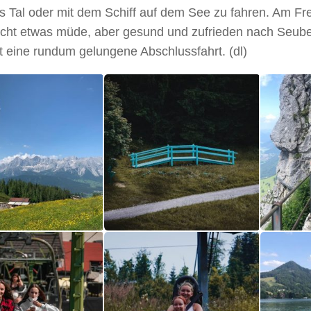
s Tal oder mit dem Schiff auf dem See zu fahren. Am Fre
leicht etwas müde, aber gesund und zufrieden nach Seube
 eine rundum gelungene Abschlussfahrt. (dl)