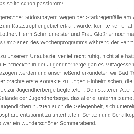
as sollte schon passieren?
gerechnet Südostbayern wegen der Starkregenfälle am
 zum Katastrophengebiet erklärt wurde, konnte keiner ah
Lottner, Herrn Schmidmeister und Frau Gloßner nochmal k
es Umplanen des Wochenprogramms während der Fahrt 
 zu unserem Urlaubsziel verlief recht ruhig, nicht alle ha
Einchecken in der Jugendherberge gab es Mittagessen,
zogen werden und anschließend erkundeten wir Bad Töl
ye“ brachte erste Kontakte zu jungen Einheimischen, di
ck zur Jugendherberge begleiteten. Den späteren Abend
elände der Jugendherberge, das allerlei unterhaltsame A
 Jugendlichen nutzten auch die Gelegenheit, sich untere
sphäre entspannt zu unterhalten, Schach und Schafkopf
 Es war ein wunderschöner Sommerabend.