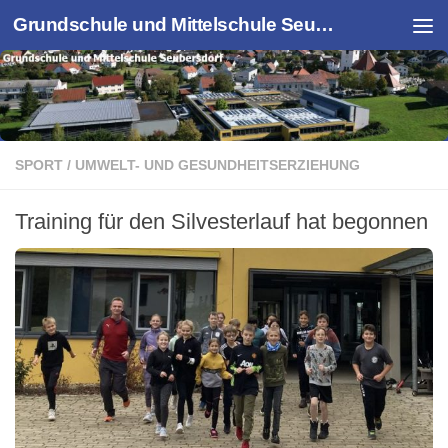
Grundschule und Mittelschule Seubersdorf
Zum Inhalt springen
SPORT
/
UMWELT- UND GESUNDHEITSERZIEHUNG
Training für den Silvesterlauf hat begonnen